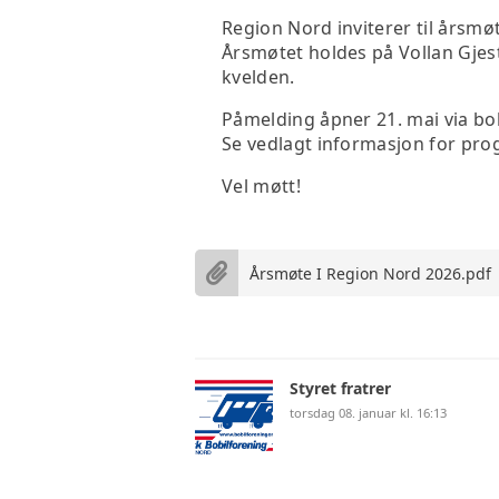
Region Nord inviterer til årsmø
Årsmøtet holdes på Vollan Gjest
kvelden.
Påmelding åpner 21. mai via bob
Se vedlagt informasjon for prog
Vel møtt!
Årsmøte I Region Nord 2026.pdf
Styret fratrer
torsdag 08. januar kl. 16:13