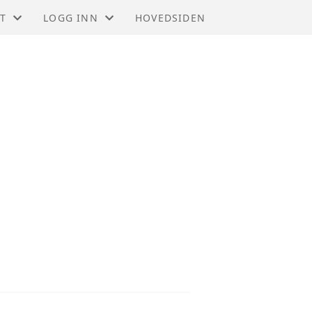
T
LOGG INN
HOVEDSIDEN
T
GNIST (FOR MEDLEMMER)
STYREWEB (FOR TILLITSVALGTE)