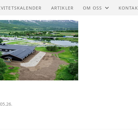
IVITETSKALENDER
ARTIKLER
OM OSS
KONTAK
REGION NORD
KONTAK
MØTEPROTOKOLLER
STYRET
REGNSKAP
ÅRSMØTER
05.26.